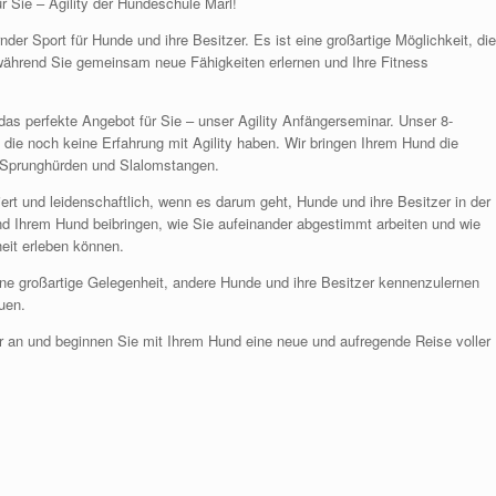
r Sie – Agility der Hundeschule Marl!
nder Sport für Hunde und ihre Besitzer. Es ist eine großartige Möglichkeit, die
ährend Sie gemeinsam neue Fähigkeiten erlernen und Ihre Fitness
das perfekte Angebot für Sie – unser Agility Anfängerseminar. Unser 8-
 die noch keine Erfahrung mit Agility haben. Wir bringen Ihrem Hund die
, Sprunghürden und Slalomstangen.
ert und leidenschaftlich, wenn es darum geht, Hunde und ihre Besitzer in der
nd Ihrem Hund beibringen, wie Sie aufeinander abgestimmt arbeiten und wie
eit erleben können.
ine großartige Gelegenheit, andere Hunde und ihre Besitzer kennenzulernen
uen.
ar an und beginnen Sie mit Ihrem Hund eine neue und aufregende Reise voller